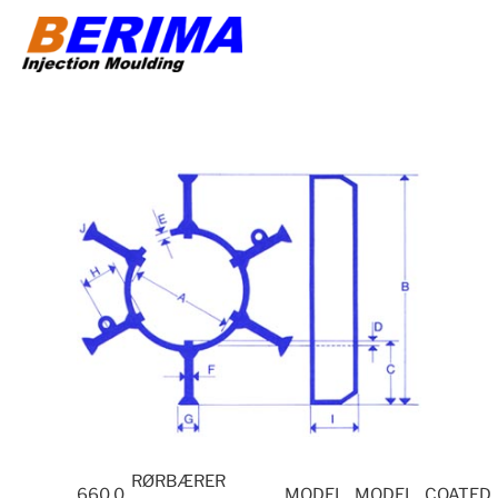
Videre
til
indhold
RØRBÆRER
660.0
MODEL
MODEL
COATED