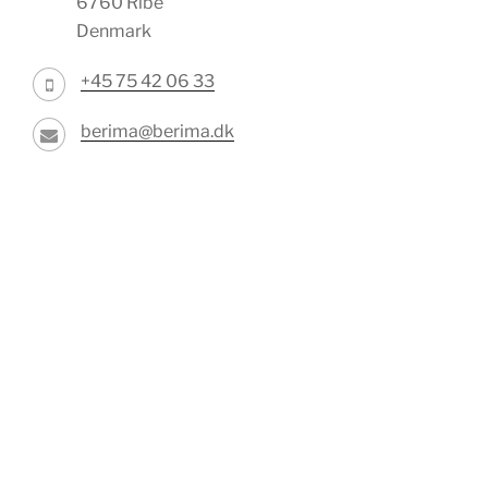
6760 Ribe
Denmark
+45 75 42 06 33
berima@berima.dk