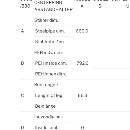
CENTERRING
/830
A
S
U
ABSTANDHALTER
Stålrør dim.
A
Steelpipe dim.
660.0
Stahlrohr Dim.
PEH indv. dim.
B
PEH inside dim.
792.6
PEH innen dim.
Benlængde
C
Lenght of leg
66.3
Beinlänge
Indvendig hak
D
Inside knob
0