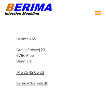
Videre
til
indhold
Berima ApS
Græsgårdsvej 23
6760 Ribe
Denmark
+45 75 42 06 33
berima@berima.dk