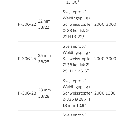
H 13 30°
Svejseprop /
Weldingsplug /
22 mm
P-306-22
Schweisstopfen
2000
300
33/22
Ø 33 konisk Ø
22 H 13 22,9°
Svejseprop /
Weldingsplug /
25 mm
P-306-25
Schweisstopfen
2000
300
38/25
Ø 38 konisk Ø
25 H 13 26 ,6°
Svejseprop /
Weldingsplug /
28 mm
P-306-28
Schweisstopfen
2000
1000
33/28
Ø 33 x Ø 28 x H
13 mm 10,9°
Svejseprop /