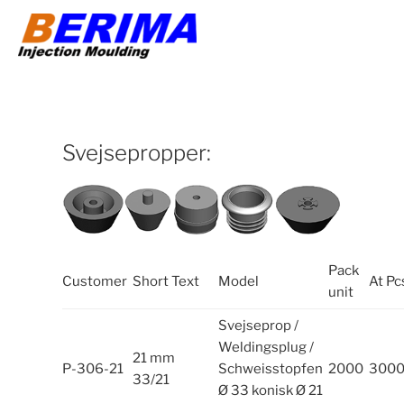
Videre
til
indhold
Svejsepropper:
Pack
Customer
Short Text
Model
At Pc
unit
Svejseprop /
Weldingsplug /
21 mm
P-306-21
Schweisstopfen
2000
300
33/21
Ø 33 konisk Ø 21