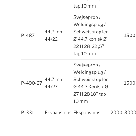
tap 10 mm
Svejseprop /
Weldingsplug /
44,7 mm
Schweisstopfen
P-487
1500
44/22
Ø 44.7 konisk Ø
22 H 28 22 ,5°
tap 10 mm
Svejseprop /
Weldingsplug /
44,7 mm
Schweisstopfen
P-490-27
1500
44/27
Ø 44.7 Konisk Ø
27 H 28 18° tap
10 mm
P-331
Ekspansions
Ekspansions
2000
300