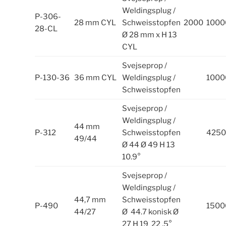
Weldingsplug /
P-306-
28 mm CYL
Schweisstopfen
2000
1000
28-CL
Ø 28 mm x H 13
CYL
Svejseprop /
P-130-36
36 mm CYL
Weldingsplug /
1000
Schweisstopfen
Svejseprop /
Weldingsplug /
44 mm
P-312
Schweisstopfen
4250
49/44
Ø 44 Ø 49 H 13
10.9°
Svejseprop /
Weldingsplug /
44,7 mm
Schweisstopfen
P-490
1500
44/27
Ø 44.7 konisk Ø
27 H 19 22 ,5°