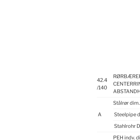
RØRBÆ
42.4
CENTERRI
/140
ABSTAND
Stålrør dim.
A
Steelpipe 
Stahlrohr 
PEH indv. d