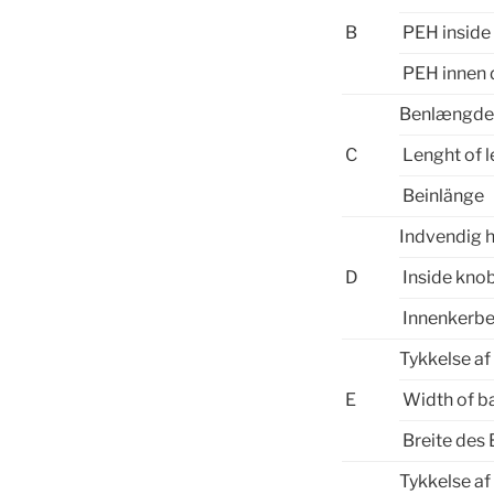
B
PEH inside
PEH innen 
Benlængd
C
Lenght of l
Beinlänge
Indvendig 
D
Inside kno
Innenkerb
Tykkelse af
E
Width of b
Breite des
Tykkelse af