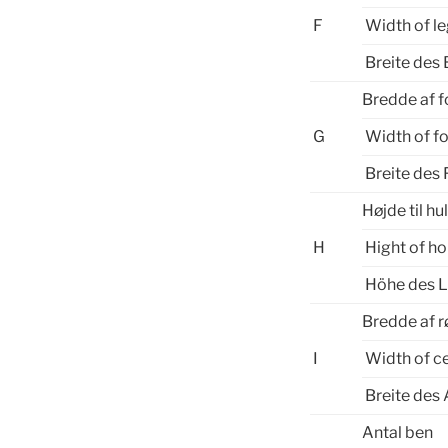
F
Width of l
Breite des 
Bredde af 
G
Width of f
Breite des 
Højde til hu
H
Hight of ho
Höhe des 
Bredde af 
I
Width of c
Breite des 
Antal ben