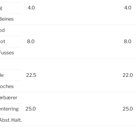
eg
4.0
4.0
Beines
fod
oot
8.0
8.0
Fusses
l
le
22.5
22.0
Loches
rørbærer
enterring
25.0
25.0
Abst. Halt.