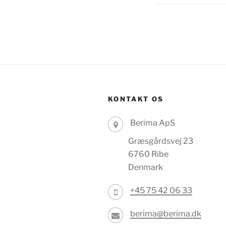
KONTAKT OS
Berima ApS
Græsgårdsvej 23
6760 Ribe
Denmark
+45 75 42 06 33
berima@berima.dk