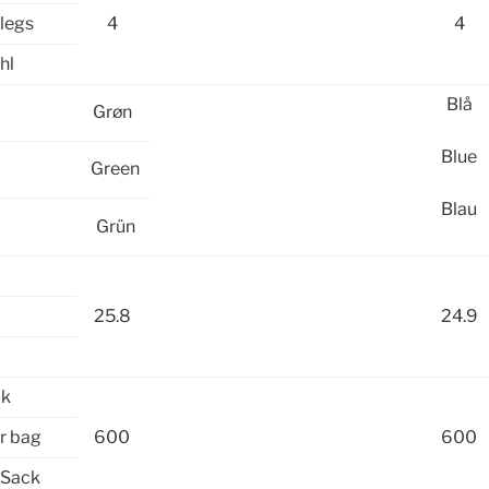
legs
4
4
hl
Blå
Grøn
Blue
Green
Blau
Grün
25.8
24.9
æk
r bag
600
600
 Sack