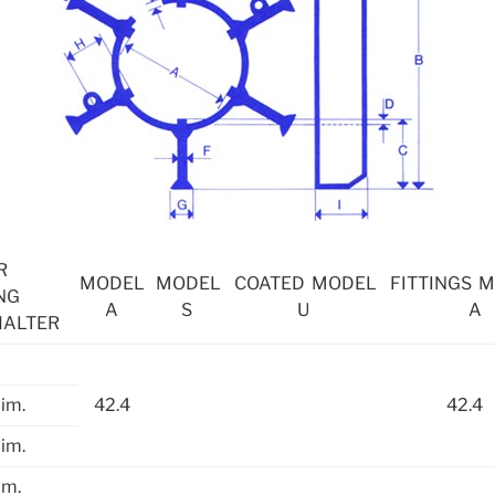
RER
MODEL
MODEL
COATED MODEL
FITTINGS 
NG
A
S
U
A
HALTER
dim.
42.4
42.4
Dim.
im.