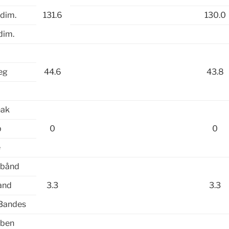
 dim.
131.6
130.0
dim.
e
eg
44.6
43.8
hak
b
0
0
e
 bånd
and
3.3
3.3
 Bandes
 ben