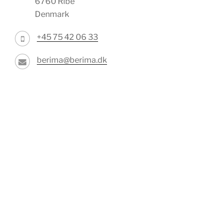
6760 Ribe
Denmark
+45 75 42 06 33
berima@berima.dk