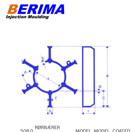
Skip
to
content
RØRBÆRER
508.0
MODEL
MODEL
COATED