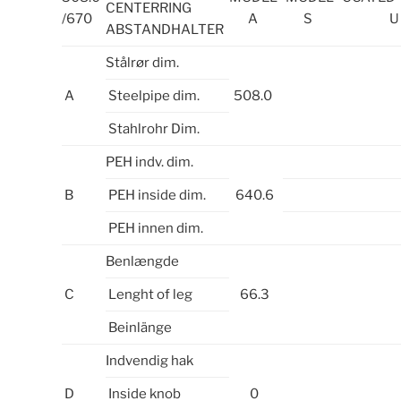
CENTERRING
/670
A
S
U
ABSTANDHALTER
Stålrør dim.
A
Steelpipe dim.
508.0
Stahlrohr Dim.
PEH indv. dim.
B
PEH inside dim.
640.6
PEH innen dim.
Benlængde
C
Lenght of leg
66.3
Beinlänge
Indvendig hak
D
Inside knob
0