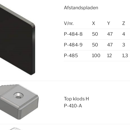
Afstandspladen
V/nr.
X
Y
Z
P-484-8
50
47
4
P-484-9
50
47
3
P-485
100
12
1,3
Top klods H
P-410-A