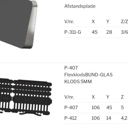
Afstandsplade
V/nr.
X
Y
Z/
P-311-G
45
28
3/
P-407
FlexklodsBUND-GLAS
KLODS 5MM
V/nr.
X
Y
Z
P-407
106
45
5
P-412
106
14
4,2