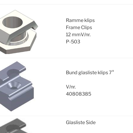
Ramme klips
Frame Clips
12 mmV/nr.
P-503
Bund glasliste klips 7°
V/nr.
40808385
Glasliste Side