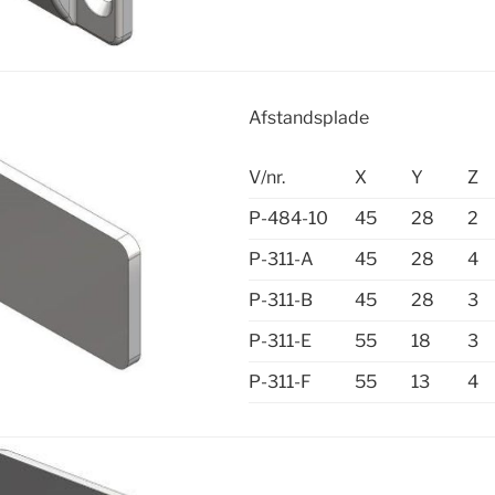
Afstandsplade
V/nr.
X
Y
Z
P-484-10
45
28
2
P-311-A
45
28
4
P-311-B
45
28
3
P-311-E
55
18
3
P-311-F
55
13
4