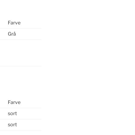
Z
Farve
6
Grå
Farve
sort
sort