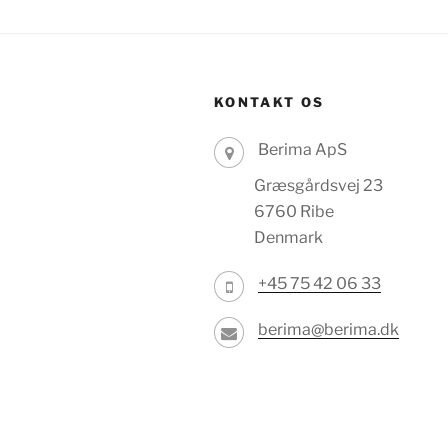
KONTAKT OS
Berima ApS
Græsgårdsvej 23
6760 Ribe
Denmark
+45 75 42 06 33
berima@berima.dk