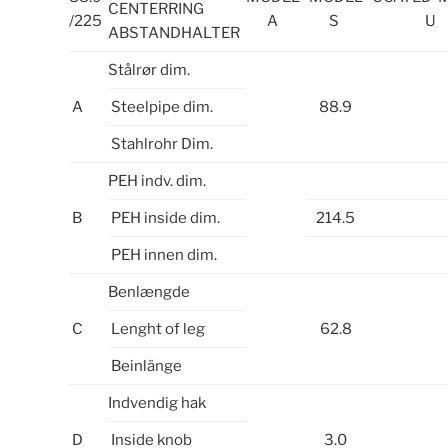
CENTERRING
/225
A
S
U
ABSTANDHALTER
Stålrør dim.
A
Steelpipe dim.
88.9
Stahlrohr Dim.
PEH indv. dim.
B
PEH inside dim.
214.5
PEH innen dim.
Benlængde
C
Lenght of leg
62.8
Beinlänge
Indvendig hak
D
Inside knob
3.0