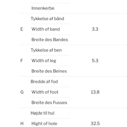
Innenkerbe
Tykkelse af bånd
E
Width of band
3.3
Breite des Bandes
Tykkelse af ben
F
Width of leg
5.3
Breite des Beines
Bredde af fod
G
Width of foot
13.8
Breite des Fusses
Højde til hul
H
Hight of hole
32.5