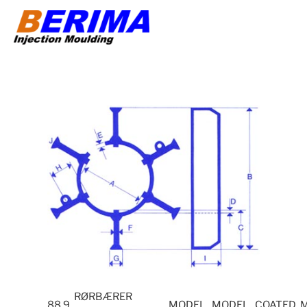
Videre
til
indhold
RØRBÆRER
88.9
MODEL
MODEL
COATED 