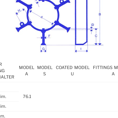
RER
MODEL
MODEL
COATED MODEL
FITTINGS 
NG
A
S
U
A
HALTER
dim.
76.1
Dim.
im.