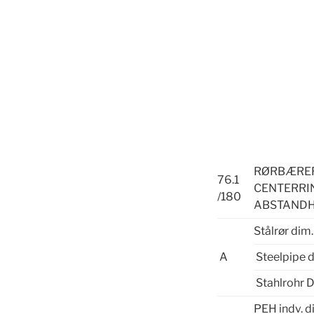
RØRBÆ
76.1
CENTERRI
/180
ABSTAND
Stålrør dim.
A
Steelpipe 
Stahlrohr 
PEH indv. d