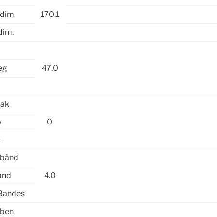
 dim.
170.1
dim.
e
eg
47.0
hak
b
0
e
 bånd
and
4.0
 Bandes
 ben