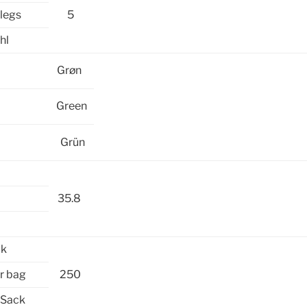
legs
5
hl
Grøn
Green
Grün
35.8
æk
r bag
250
 Sack