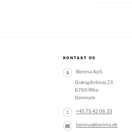
KONTAKT OS
Berima ApS
Græsgårdsvej 23
6760 Ribe
Denmark
+45 75 42 06 33
berima@berima.dk