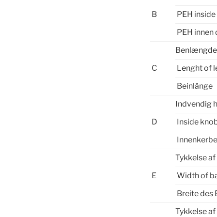
B
PEH inside
PEH innen 
Benlængd
C
Lenght of l
Beinlänge
Indvendig 
D
Inside kno
Innenkerb
Tykkelse af
E
Width of b
Breite des
Tykkelse af