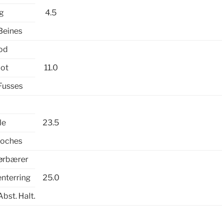
eg
4.5
Beines
fod
oot
11.0
Fusses
l
le
23.5
Loches
rørbærer
enterring
25.0
Abst. Halt.