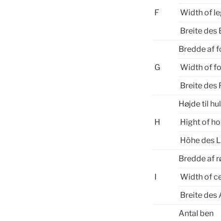
F
Width of l
Breite des 
Bredde af 
G
Width of f
Breite des 
Højde til hu
H
Hight of ho
Höhe des 
Bredde af 
I
Width of c
Breite des 
Antal ben