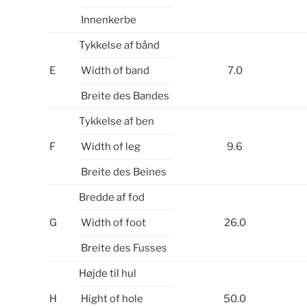
Innenkerbe
Tykkelse af bånd
E
Width of band
7.0
Breite des Bandes
Tykkelse af ben
F
Width of leg
9.6
Breite des Beines
Bredde af fod
G
Width of foot
26.0
Breite des Fusses
Højde til hul
H
Hight of hole
50.0