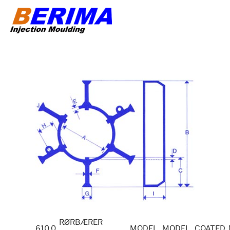
Videre
til
indhold
RØRBÆRER
610.0
MODEL
MODEL
COATED 