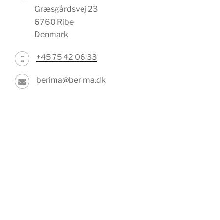
Græsgårdsvej 23
6760 Ribe
Denmark
+45 75 42 06 33
berima@berima.dk