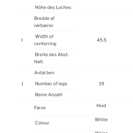
Höhe des Loches
Bredde af
rørbærer
Width of
I
45.5
centerring
Breite des Abst.
Halt.
Antal ben
J
Number of legs
19
Beine Anzahl
Hvid
Farve
White
Colour