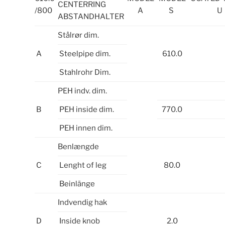
CENTERRING
/800
A
S
U
ABSTANDHALTER
Stålrør dim.
A
Steelpipe dim.
610.0
Stahlrohr Dim.
PEH indv. dim.
B
PEH inside dim.
770.0
PEH innen dim.
Benlængde
C
Lenght of leg
80.0
Beinlänge
Indvendig hak
D
Inside knob
2.0