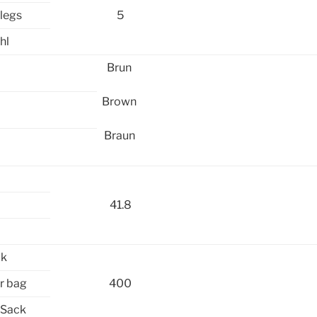
legs
5
hl
Brun
Brown
Braun
41.8
æk
r bag
400
 Sack