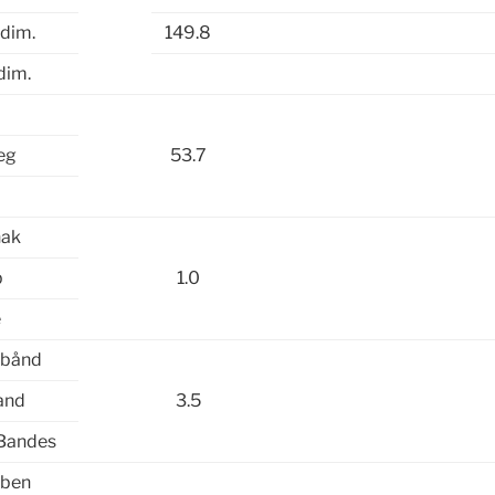
 dim.
149.8
dim.
e
eg
53.7
hak
b
1.0
e
 bånd
and
3.5
 Bandes
 ben