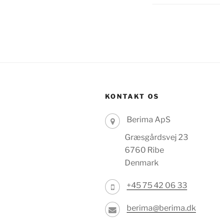
KONTAKT OS
Berima ApS
Græsgårdsvej 23
6760 Ribe
Denmark
+45 75 42 06 33
berima@berima.dk