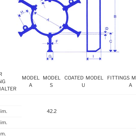
RER
MODEL
MODEL
COATED MODEL
FITTINGS 
NG
A
S
U
A
HALTER
dim.
42.2
Dim.
im.