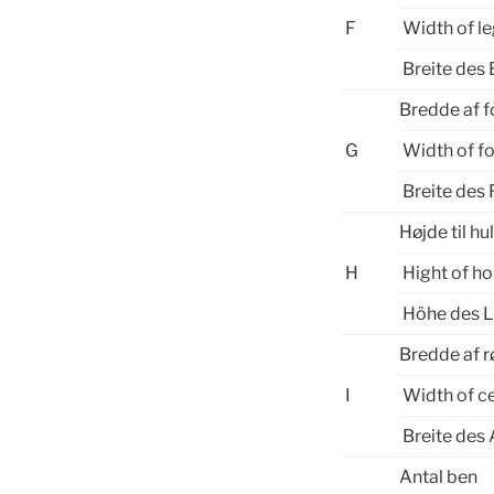
F
Width of l
Breite des 
Bredde af 
G
Width of f
Breite des 
Højde til hu
H
Hight of ho
Höhe des 
Bredde af 
I
Width of c
Breite des 
Antal ben