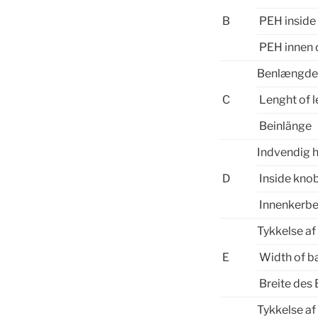
B
PEH inside
PEH innen 
Benlængd
C
Lenght of l
Beinlänge
Indvendig 
D
Inside kno
Innenkerb
Tykkelse af
E
Width of b
Breite des
Tykkelse af