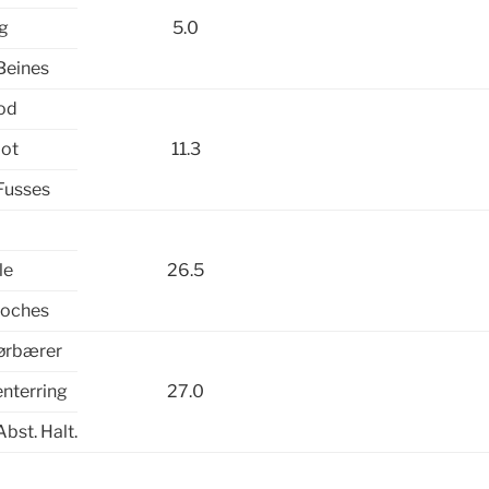
eg
5.0
Beines
fod
oot
11.3
Fusses
l
le
26.5
Loches
rørbærer
enterring
27.0
Abst. Halt.