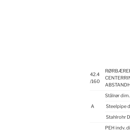
RØRBÆ
42.4
CENTERRI
/160
ABSTAND
Stålrør dim.
A
Steelpipe 
Stahlrohr 
PEH indv. d