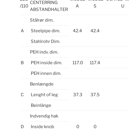
CENTERRING
/110
A
S
U
ABSTANDHALTER
Stålrør dim.
A
Steelpipe dim.
42.4
42.4
Stahlrohr Dim.
PEH indv. dim.
B
PEH inside dim.
117.0
117.4
PEH innen dim.
Benlængde
C
Lenght of leg
37.3
37.5
Beinlänge
Indvendig hak
D
Inside knob
0
0