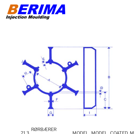
Videre
til
indhold
RØRBÆRER
21.3
MODEL
MODEL
COATED M