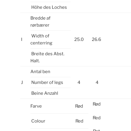
Höhe des Loches
Bredde af
rørbærer
Width of
I
25.0
26.6
centerring
Breite des Abst.
Halt.
Antal ben
J
Number of legs
4
4
Beine Anzahl
Rød
Farve
Rød
Red
Colour
Red