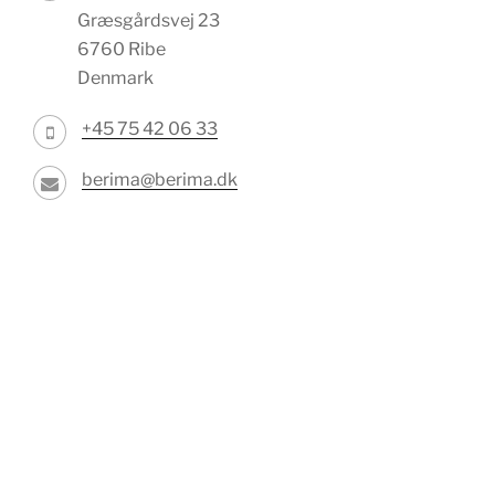
Græsgårdsvej 23
6760 Ribe
Denmark
+45 75 42 06 33
berima@berima.dk