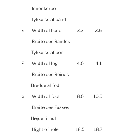
Innenkerbe
Tykkelse af bånd
E
Width of band
3.3
3.5
Breite des Bandes
Tykkelse af ben
F
Width of leg
4.0
4.1
Breite des Beines
Bredde af fod
G
Width of foot
8.0
10.5
Breite des Fusses
Højde til hul
H
Hight of hole
18.5
18.7