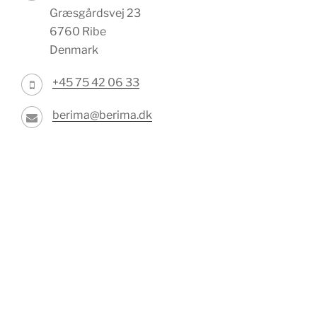
Græsgårdsvej 23
6760 Ribe
Denmark
+45 75 42 06 33
berima@berima.dk