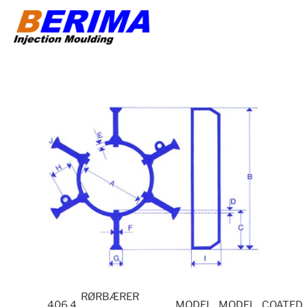
Videre
til
indhold
RØRBÆRER
406.4
MODEL
MODEL
COATED