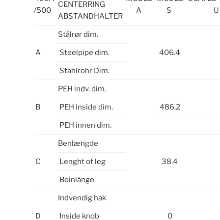
CENTERRING
/500
A
S
U
ABSTANDHALTER
Stålrør dim.
A
Steelpipe dim.
406.4
Stahlrohr Dim.
PEH indv. dim.
B
PEH inside dim.
486.2
PEH innen dim.
Benlængde
C
Lenght of leg
38.4
Beinlänge
Indvendig hak
D
Inside knob
0