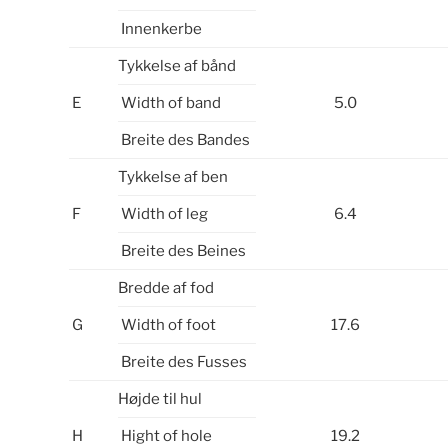
Innenkerbe
Tykkelse af bånd
E
Width of band
5.0
Breite des Bandes
Tykkelse af ben
F
Width of leg
6.4
Breite des Beines
Bredde af fod
G
Width of foot
17.6
Breite des Fusses
Højde til hul
H
Hight of hole
19.2