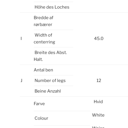
Höhe des Loches
Bredde af
rørbærer
Width of
I
45.0
centerring
Breite des Abst.
Halt.
Antal ben
J
Number of legs
12
Beine Anzahl
Hvid
Farve
White
Colour