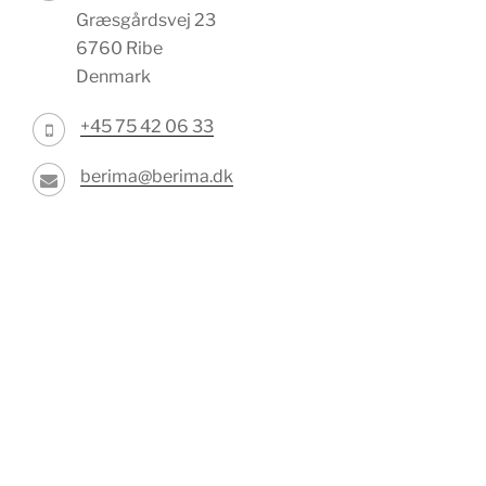
Græsgårdsvej 23
6760 Ribe
Denmark
+45 75 42 06 33
berima@berima.dk