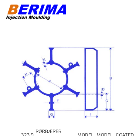
Videre
til
indhold
RØRBÆRER
323.9
MODEL
MODEL
COATED