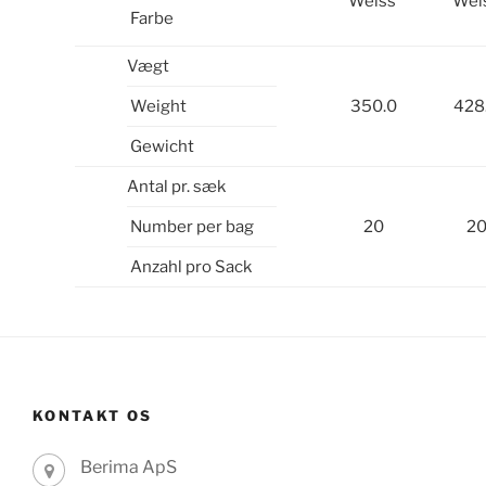
Weiss
Wei
Farbe
Vægt
Weight
350.0
428
Gewicht
Antal pr. sæk
Number per bag
20
2
Anzahl pro Sack
KONTAKT OS
Berima ApS