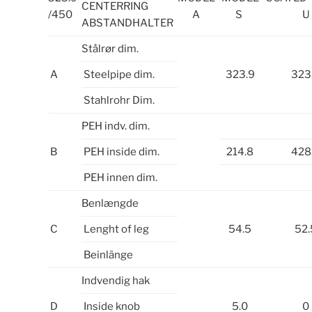
CENTERRING
/450
A
S
U
ABSTANDHALTER
Stålrør dim.
A
Steelpipe dim.
323.9
323
Stahlrohr Dim.
PEH indv. dim.
B
PEH inside dim.
214.8
428
PEH innen dim.
Benlængde
C
Lenght of leg
54.5
52.
Beinlänge
Indvendig hak
D
Inside knob
5.0
0