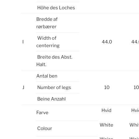
Höhe des Loches
Bredde af
rørbærer
Width of
I
44.0
44.
centerring
Breite des Abst.
Halt.
Antal ben
J
Number of legs
10
10
Beine Anzahl
Hvid
Hvi
Farve
White
Whi
Colour