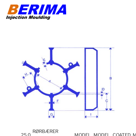
Videre
til
indhold
RØRBÆRER
25.0
MODEL
MODEL
COATED 