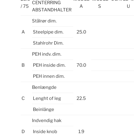
CENTERRING
/ 75
A
S
U
ABSTANDHALTER
Stålrør dim.
A
Steelpipe dim.
25.0
Stahlrohr Dim.
PEH indv. dim.
B
PEH inside dim.
70.0
PEH innen dim.
Benlængde
C
Lenght of leg
22.5
Beinlänge
Indvendig hak
D
Inside knob
1.9