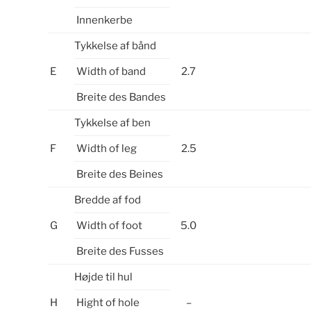
Innenkerbe
Tykkelse af bånd
E
Width of band
2.7
Breite des Bandes
Tykkelse af ben
F
Width of leg
2.5
Breite des Beines
Bredde af fod
G
Width of foot
5.0
Breite des Fusses
Højde til hul
H
Hight of hole
–