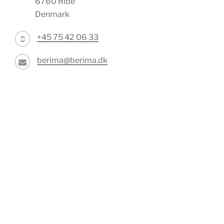
6760 Ribe
Denmark
+45 75 42 06 33
berima@berima.dk