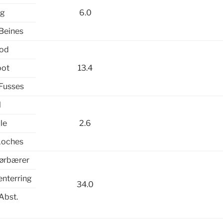
eg
6.0
 Beines
fod
oot
13.4
 Fusses
l
le
2.6
Loches
rørbærer
enterring
34.0
Abst.