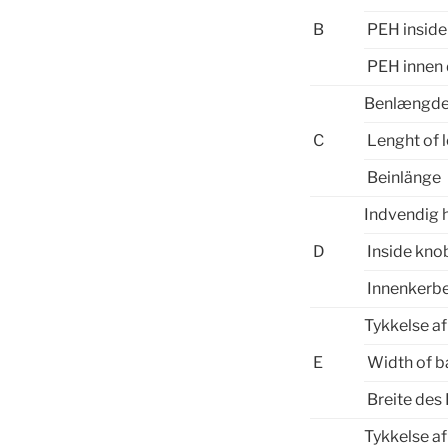
B
PEH inside
PEH innen 
Benlængd
C
Lenght of 
Beinlänge
Indvendig 
D
Inside kno
Innenkerb
Tykkelse a
E
Width of 
Breite des
Tykkelse a