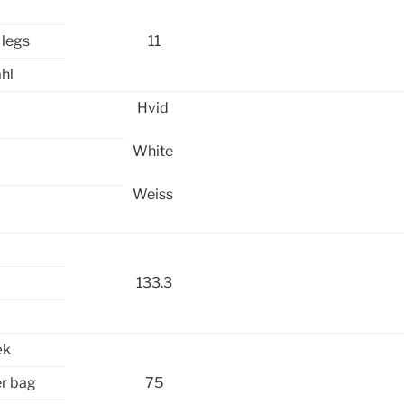
legs
11
hl
Hvid
White
Weiss
133.3
æk
r bag
75