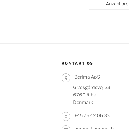
Anzahl pro
KONTAKT OS
Berima ApS
Græsgårdsvej 23
6760 Ribe
Denmark
+45 75 42 06 33
berima@berima.dk