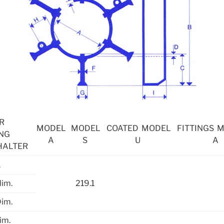
RER
MODEL
MODEL
COATED MODEL
FITTINGS 
NG
A
S
U
A
HALTER
.
dim.
219.1
Dim.
im.