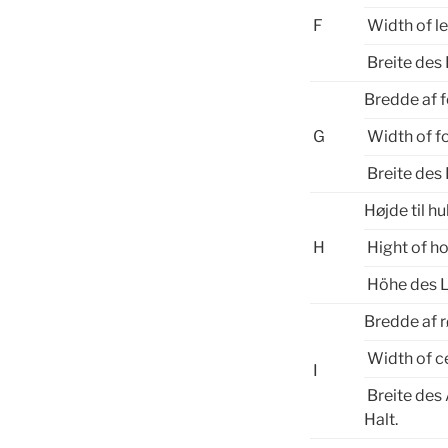
F
Width of l
Breite des
Bredde af 
G
Width of f
Breite des
Højde til hu
H
Hight of ho
Höhe des 
Bredde af 
Width of c
I
Breite des 
Halt.