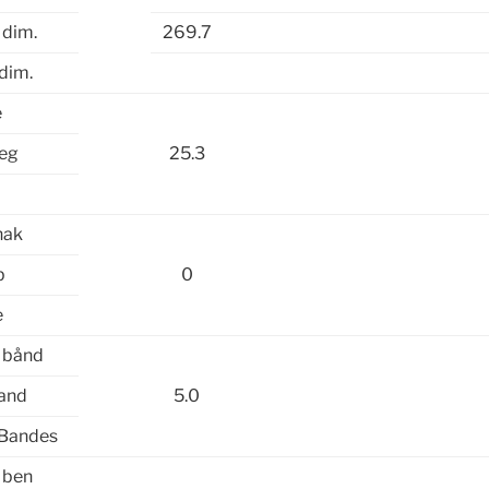
 dim.
269.7
dim.
e
leg
25.3
hak
b
0
e
f bånd
band
5.0
 Bandes
f ben