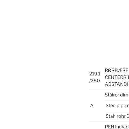
RØRBÆ
219.1
CENTERRI
/280
ABSTAND
Stålrør dim
A
Steelpipe 
Stahlrohr 
PEH indv. d