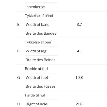
Innenkerbe
Tykkelse af bånd
E
Width of band
3.7
Breite des Bandes
Tykkelse af ben
F
Width of leg
4.1
Breite des Beines
Bredde af fod
G
Width of foot
10.8
Breite des Fusses
Højde til hul
H
Hight of hole
21.6