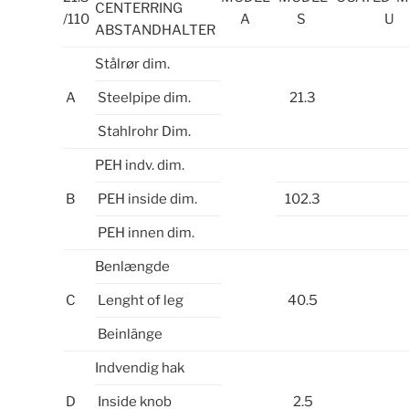
CENTERRING
/110
A
S
U
ABSTANDHALTER
Stålrør dim.
A
Steelpipe dim.
21.3
Stahlrohr Dim.
PEH indv. dim.
B
PEH inside dim.
102.3
PEH innen dim.
Benlængde
C
Lenght of leg
40.5
Beinlänge
Indvendig hak
D
Inside knob
2.5