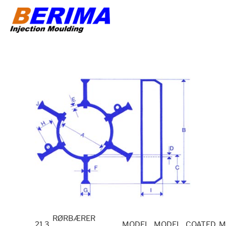
Videre
til
indhold
RØRBÆRER
21.3
MODEL
MODEL
COATED M