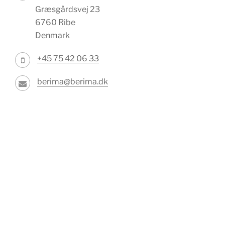
Græsgårdsvej 23
6760 Ribe
Denmark
+45 75 42 06 33
berima@berima.dk