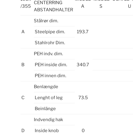
CENTERRING
/355
A
S
U
ABSTANDHALTER
Stålrør dim.
A
Steelpipe dim.
193.7
Stahlrohr Dim.
PEH indv. dim.
B
PEH inside dim.
340.7
PEH innen dim.
Benlængde
C
Lenght of leg
73.5
Beinlänge
Indvendig hak
D
Inside knob
0