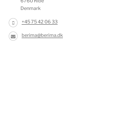
6760 Ribe
Denmark
+45 75 42 06 33
berima@berima.dk