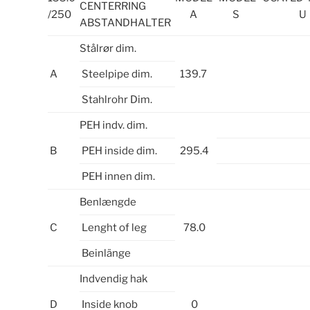
CENTERRING
/250
A
S
U
ABSTANDHALTER
Stålrør dim.
A
Steelpipe dim.
139.7
Stahlrohr Dim.
PEH indv. dim.
B
PEH inside dim.
295.4
PEH innen dim.
Benlængde
C
Lenght of leg
78.0
Beinlänge
Indvendig hak
D
Inside knob
0