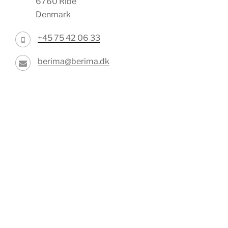
6760 Ribe
Denmark
+45 75 42 06 33
berima@berima.dk