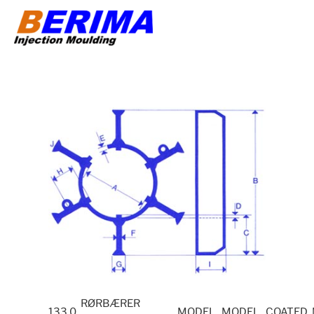
Videre
til
indhold
RØRBÆRER
133.0
MODEL
MODEL
COATED 