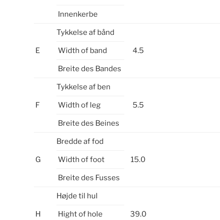
Innenkerbe
Tykkelse af bånd
E
Width of band
4.5
Breite des Bandes
Tykkelse af ben
F
Width of leg
5.5
Breite des Beines
Bredde af fod
G
Width of foot
15.0
Breite des Fusses
Højde til hul
H
Hight of hole
39.0