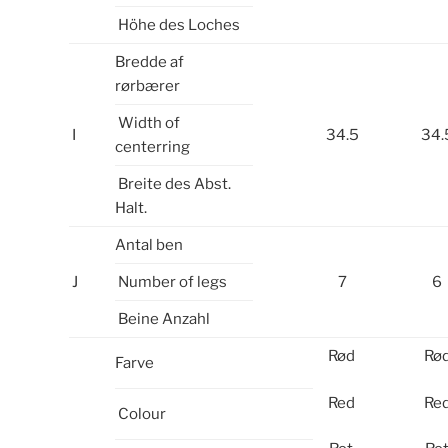
Höhe des Loches
Bredde af
rørbærer
Width of
I
34.5
34.
centerring
Breite des Abst.
Halt.
Antal ben
J
Number of legs
7
6
Beine Anzahl
Rød
Rø
Farve
Red
Re
Colour