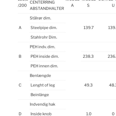
CENTERRING
/200
A
S
U
ABSTANDHALTER
Stålrør dim.
A
Steelpipe dim.
139.7
139
Stahlrohr Dim.
PEH indv. dim.
B
PEH inside dim.
238.3
236
PEH innen dim.
Benlængde
C
Lenght of leg
49.3
48.
Beinlänge
Indvendig hak
D
Inside knob
1.0
0