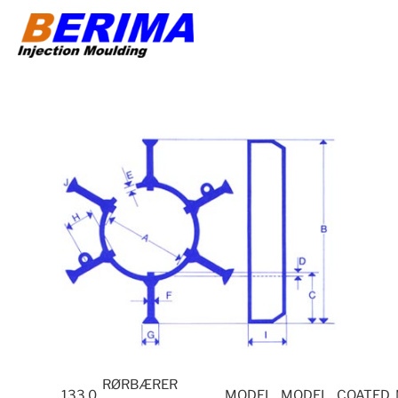
Videre
til
indhold
RØRBÆRER
133,0
MODEL
MODEL
COATED 