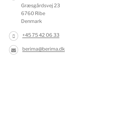
Græsgårdsvej 23
6760 Ribe
Denmark
+45 75 42 06 33
berima@berima.dk