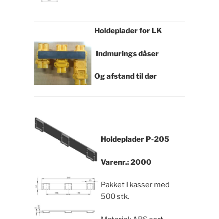
Holdeplader for LK
Indmurings dåser
Og afstand til dør
Holdeplader
P-205
Varenr.: 2000
Pakket I kasser med
500 stk.