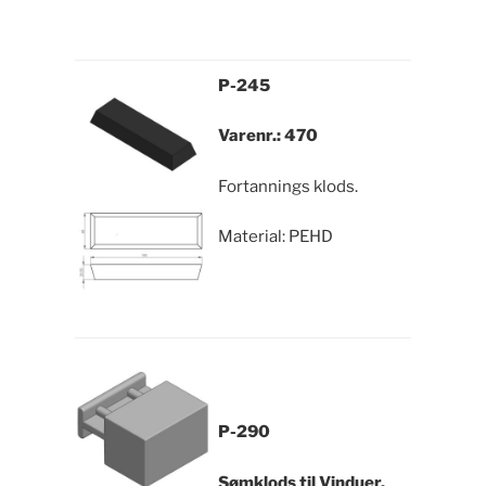
P-245
Varenr.: 470
Fortannings klods.
Material: PEHD
P-290
Sømklods til Vinduer.