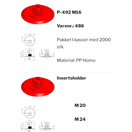
P-492 M16
Varenr.: 486
Pakket I kasser med 2000
stk.
Material: PP Homo
Insertsholder
M 20
M 24