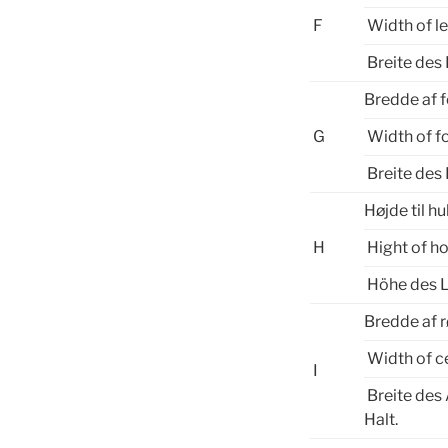
F
Width of l
Breite des
Bredde af 
G
Width of f
Breite des
Højde til hu
H
Hight of ho
Höhe des 
Bredde af 
Width of c
I
Breite des 
Halt.