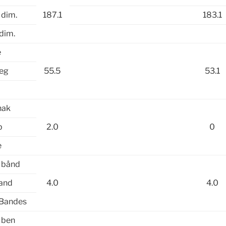
 dim.
187.1
183.1
dim.
e
leg
55.5
53.1
hak
b
2.0
0
e
f bånd
band
4.0
4.0
 Bandes
f ben