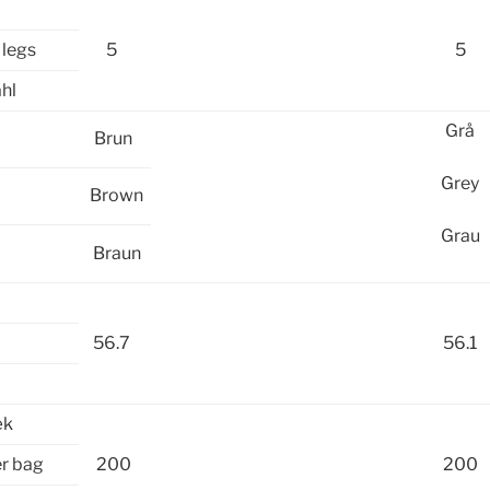
legs
5
5
hl
Grå
Brun
Grey
Brown
Grau
Braun
56.7
56.1
æk
r bag
200
200