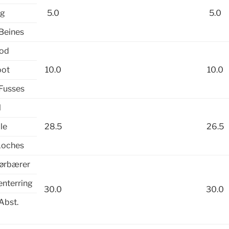
eg
5.0
5.0
 Beines
fod
oot
10.0
10.0
 Fusses
l
le
28.5
26.5
Loches
rørbærer
enterring
30.0
30.0
Abst.