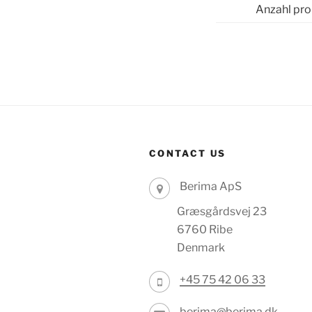
Anzahl pro
CONTACT US
Berima ApS
Græsgårdsvej 23
6760 Ribe
Denmark
+45 75 42 06 33
berima@berima.dk