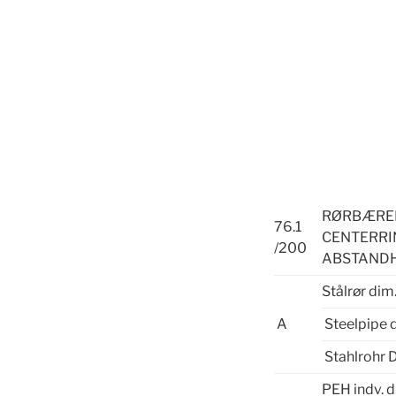
RØRBÆ
76.1
CENTERRI
/200
ABSTAND
Stålrør dim
A
Steelpipe 
Stahlrohr 
PEH indv. d