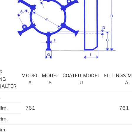
RER
MODEL
MODEL
COATED MODEL
FITTINGS 
NG
A
S
U
A
HALTER
.
dim.
76.1
76.1
Dim.
im.