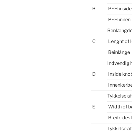
B
PEH inside
PEH innen 
Benlængd
C
Lenght of 
Beinlänge
Indvendig 
D
Inside kno
Innenkerb
Tykkelse a
E
Width of 
Breite des
Tykkelse a