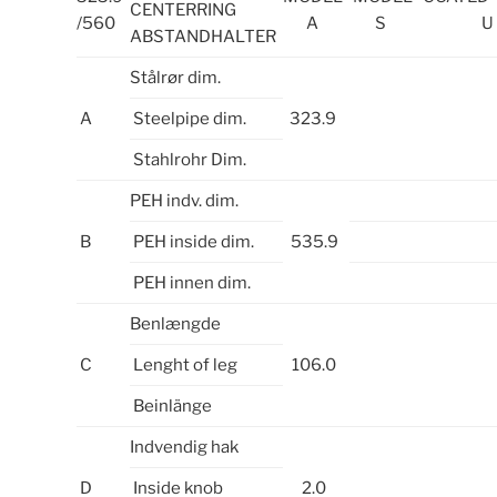
CENTERRING
/560
A
S
U
ABSTANDHALTER
Stålrør dim.
A
Steelpipe dim.
323.9
Stahlrohr Dim.
PEH indv. dim.
B
PEH inside dim.
535.9
PEH innen dim.
Benlængde
C
Lenght of leg
106.0
Beinlänge
Indvendig hak
D
Inside knob
2.0