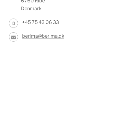
6760 Ribe
Denmark
+45 75 42 06 33
berima@berima.dk