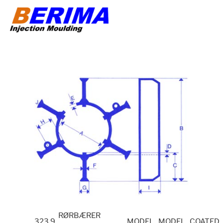
Skip
to
content
RØRBÆRER
323.9
MODEL
MODEL
COATED