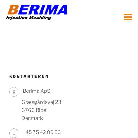
Zum
Inhalt
springen
KONTAKTEREN
Berima ApS
Græsgårdsvej 23
6760 Ribe
Denmark
+45 75 42 06 33